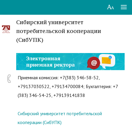
Сибирский университет
потребительской кооперации
(СибУПК)
Приемная комиссия: +7(383) 346-58-52,
+79137030522, +79134700084; Бухгалтерия: +7
(383) 346-54-25, +79139141838
Сибирский университет потребительской
кооперации (СибУПК)