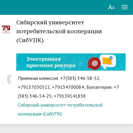
Сибирский университет
потребительской кооперации
(СибУПК)
Приемная комиссия: +7(383) 346-58-52,
+79137030522, +79134700084; Бухгалтерия: +7
(383) 346-54-25, +79139141838
Сибирский университет потребительской
кооперации (СибУПК)