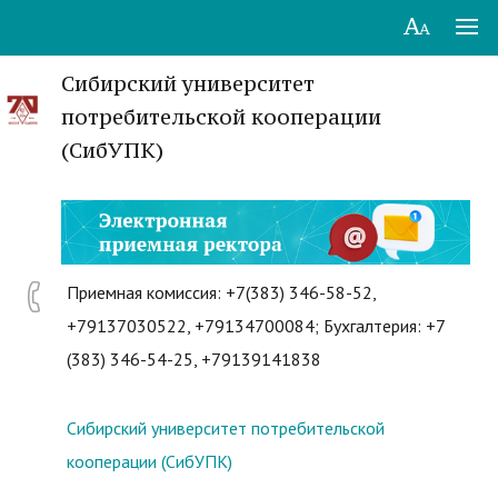
Сибирский университет
потребительской кооперации
(СибУПК)
Приемная комиссия: +7(383) 346-58-52,
+79137030522, +79134700084; Бухгалтерия: +7
(383) 346-54-25, +79139141838
Сибирский университет потребительской
кооперации (СибУПК)