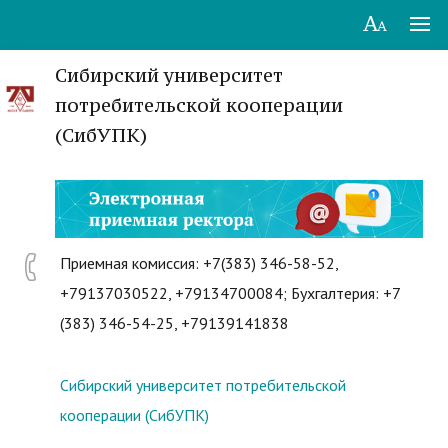
Сибирский университет
потребительской кооперации
(СибУПК)
Приемная комиссия: +7(383) 346-58-52,
+79137030522, +79134700084; Бухгалтерия: +7
(383) 346-54-25, +79139141838
Сибирский университет потребительской
кооперации (СибУПК)