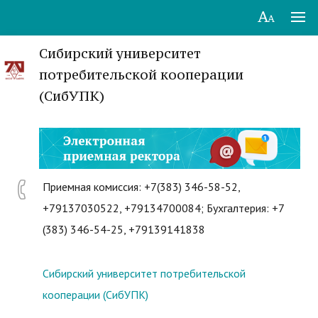
Сибирский университет
потребительской кооперации
(СибУПК)
Приемная комиссия: +7(383) 346-58-52,
+79137030522, +79134700084; Бухгалтерия: +7
(383) 346-54-25, +79139141838
Сибирский университет потребительской
кооперации (СибУПК)