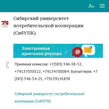
Сибирский университет
потребительской кооперации
(СибУПК)
Приемная комиссия: +7(383) 346-58-52,
+79137030522, +79134700084; Бухгалтерия: +7
(383) 346-54-25, +79139141838
Сибирский университет потребительской
кооперации (СибУПК)