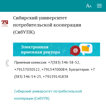
Сибирский университет
потребительской кооперации
(СибУПК)
Приемная комиссия: +7(383) 346-58-52,
+79137030522, +79134700084; Бухгалтерия: +7
(383) 346-54-25, +79139141838
Сибирский университет потребительской
кооперации (СибУПК)