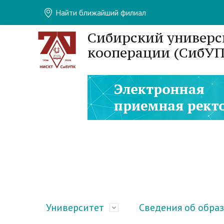
Найти ближайший филиал
Сибирский универс
кооперации (СибУП
Университет
Сведения об обра