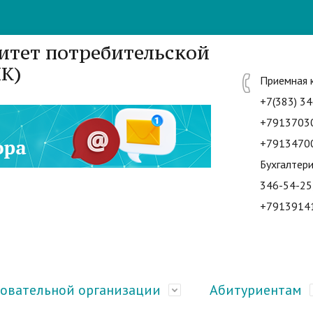
итет потребительской
К)
Приемная 
+7(383) 34
+7913703
+7913470
Бухгалтери
346-54-25
+7913914
зовательной организации
Абитуриентам