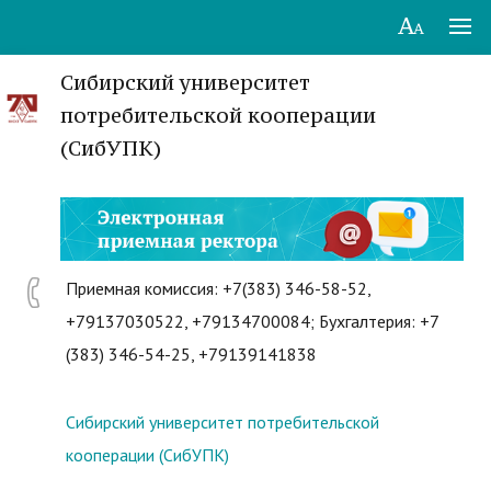
Сибирский университет
потребительской кооперации
(СибУПК)
Приемная комиссия: +7(383) 346-58-52,
+79137030522, +79134700084; Бухгалтерия: +7
(383) 346-54-25, +79139141838
Сибирский университет потребительской
кооперации (СибУПК)