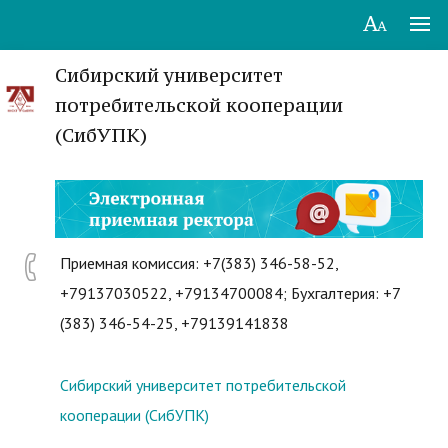
Сибирский университет
потребительской кооперации
(СибУПК)
Приемная комиссия: +7(383) 346-58-52,
+79137030522, +79134700084; Бухгалтерия: +7
(383) 346-54-25, +79139141838
Сибирский университет потребительской
кооперации (СибУПК)