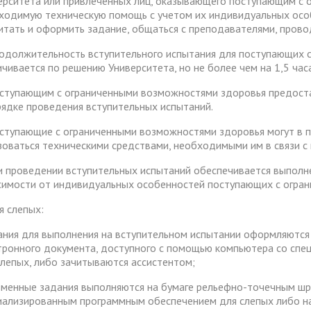
ерситета или привлеченных лиц, оказывающего поступающим с
ходимую техническую помощь с учетом их индивидуальных особе
итать и оформить задание, общаться с преподавателями, прово
родолжительность вступительного испытания для поступающих 
ичивается по решению Университета, но не более чем на 1,5 часа
оступающим с ограниченными возможностями здоровья предост
рядке проведения вступительных испытаний.
оступающие с ограниченными возможностями здоровья могут в п
зоваться техническими средствами, необходимыми им в связи с
ри проведении вступительных испытаний обеспечивается выпол
симости от индивидуальных особенностей поступающих с огра
я слепых:
дания для выполнения на вступительном испытании оформляютс
тронного документа, доступного с помощью компьютера со сп
слепых, либо зачитываются ассистентом;
сьменные задания выполняются на бумаге рельефно-точечным ш
иализированным программным обеспечением для слепых либо н