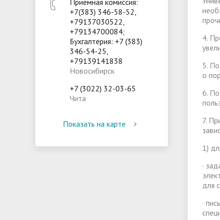
Унив
Приемная комиссия:
необ
+7(383) 346-58-52,
проч
+79137030522,
+79134700084;
4. П
Бухгалтерия: +7 (383)
увел
346-54-25,
+79139141838
5. П
Новосибирск
о по
+7 (3022) 32-03-65
6. П
Чита
поль
7. П
Показать на карте
зави
1) дл
· за
элек
для 
· пи
спец