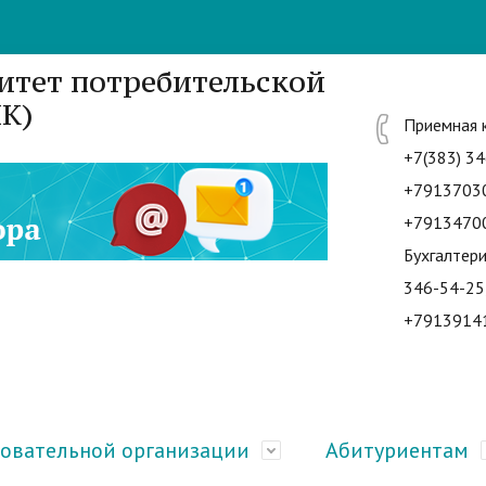
итет потребительской
К)
Приемная 
+7(383) 34
+7913703
+7913470
Бухгалтери
346-54-25
+7913914
зовательной организации
Абитуриентам