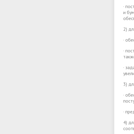
· по
и бу
обес
2) д
· об
· по
такж
· за
увел
3) д
· об
пост
· пр
4) д
соот