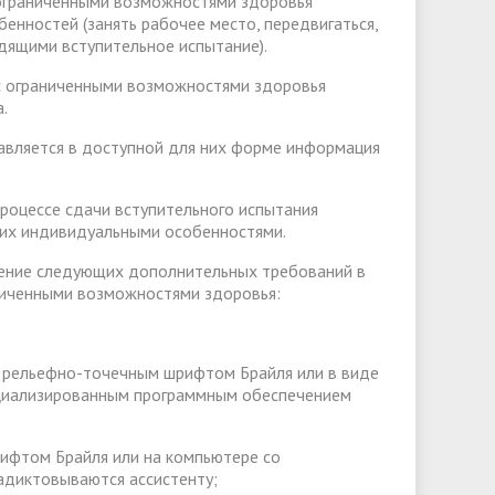
 ограниченными возможностями здоровья
нностей (занять рабочее место, передвигаться,
дящими вступительное испытание).
с ограниченными возможностями здоровья
.
авляется в доступной для них форме информация
роцессе сдачи вступительного испытания
 их индивидуальными особенностями.
нение следующих дополнительных требований в
ниченными возможностями здоровья:
я рельефно-точечным шрифтом Брайля или в виде
ециализированным программным обеспечением
рифтом Брайля или на компьютере со
адиктовываются ассистенту;