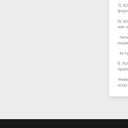
5) д
форм
6) д
или 
· пи
нади
· вс
8. У
прие
Унив
испы