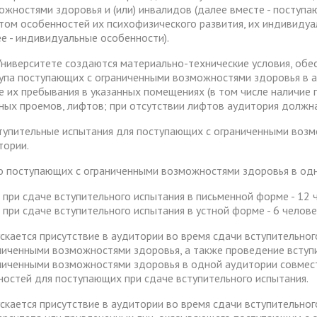
ожностями здоровья и (или) инвалидов (далее вместе - поступ
етом особенностей их психофизического развития, их индивиду
ее - индивидуальные особенности).
 Университете создаются материально-технические условия, о
упа поступающих с ограниченными возможностями здоровья в ау
е их пребывания в указанных помещениях (в том числе наличие 
ных проемов, лифтов; при отсутствии лифтов аудитория должна 
ступительные испытания для поступающих с ограниченными воз
тории.
о поступающих с ограниченными возможностями здоровья в од
при сдаче вступительного испытания в письменной форме - 12 
при сдаче вступительного испытания в устной форме - 6 челове
скается присутствие в аудитории во время сдачи вступительно
ниченными возможностями здоровья, а также проведение вступ
ниченными возможностями здоровья в одной аудитории совмест
ностей для поступающих при сдаче вступительного испытания.
скается присутствие в аудитории во время сдачи вступительног