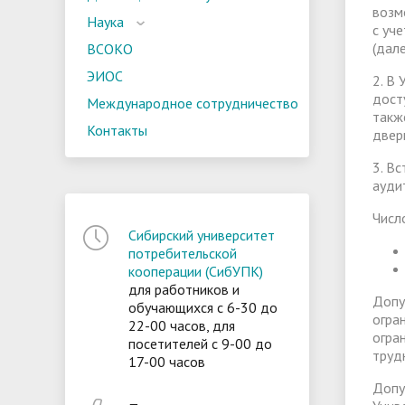
возм
Наука
с уч
(дал
ВСОКО
ЭИОС
2. В
дост
Международное сотрудничество
такж
Контакты
двер
3. В
ауди
Числ
Сибирский университет
потребительской
кооперации (СибУПК)
для работников и
Допу
обучающихся с 6-30 до
огра
22-00 часов, для
огра
посетителей с 9-00 до
труд
17-00 часов
Допу