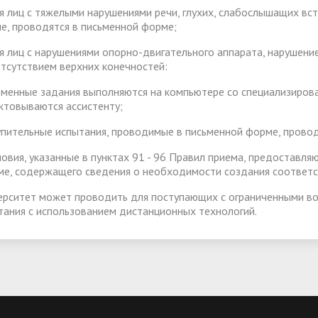
ля лиц с тяжелыми нарушениями речи, глухих, слабослышащих вс
е, проводятся в письменной форме;
ля лиц с нарушениями опорно-двигательного аппарата, нарушен
отсутствием верхних конечностей:
сьменные задания выполняются на компьютере со специализиро
ктовываются ассистенту;
тупительные испытания, проводимые в письменной форме, провод
словия, указанные в пунктах 91 - 96 Правил приема, предоставл
ме, содержащего сведения о необходимости создания соответс
ерситет может проводить для поступающих с ограниченными в
тания с использованием дистанционных технологий.