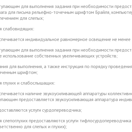
ступающим для выполнения задания при необходимости предос
мага для письма рельефно-точечным шрифтом Брайля, компьют
печением для слепых;
ля слабовидящих:
еспечивается индивидуальное равномерное освещение не менее 
ступающим для выполнения задания при необходимости предос
е использование собственных увеличивающих устройств;
дания для выполнения, а также инструкция по порядку проведен
иченным шрифтом;
ля глухих и слабослышащих:
еспечивается наличие звукоусиливающей аппаратуры коллективн
упающим предоставляется звукоусиливающая аппаратура индив
едоставляются услуги сурдопереводчика;
ля слепоглухих предоставляются услуги тифлосурдопереводчик
ветственно для слепых и глухих);