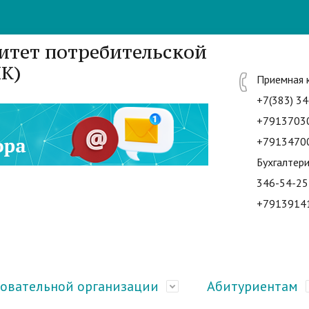
итет потребительской
К)
Приемная 
+7(383) 34
+7913703
+7913470
Бухгалтери
346-54-25
+7913914
зовательной организации
Абитуриентам