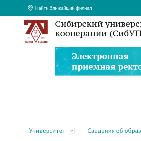
Найти ближайший филиал
Сибирский универс
кооперации (СибУП
Университет
Сведения об обра