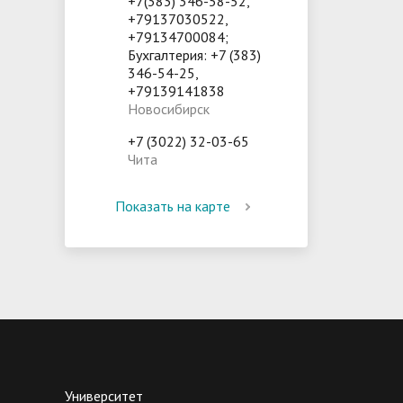
+7(383) 346-58-52,
+79137030522,
+79134700084;
Бухгалтерия: +7 (383)
346-54-25,
+79139141838
Новосибирск
+7 (3022) 32-03-65
Чита
Показать на карте
Университет