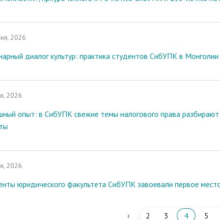
ня, 2026
нарный диалог культур: практика студентов СибУПК в Монголии
я, 2026
шный опыт: в СибУПК свежие темы налогового права разбираю
ты
я, 2026
енты юридического факультета СибУПК завоевали первое мест
‹
2
3
4
5